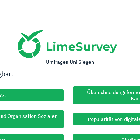
Umfragen Uni Siegen
gbar:
Überschneidungsformul
bAs
Bac
d Organisation Sozialer
Popularität von digital
ium
Studie 