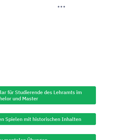
ar für Studierende des Lehramts im
helor und Master
en Spielen mit historischen Inhalten
zu mentalen Übungen