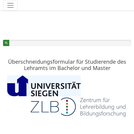
Werkzeuge
Sie haben % dieser Umfrage fertiggestellt.
%
Überschneidungsformular für Studierende des
Lehramts im Bachelor und Master