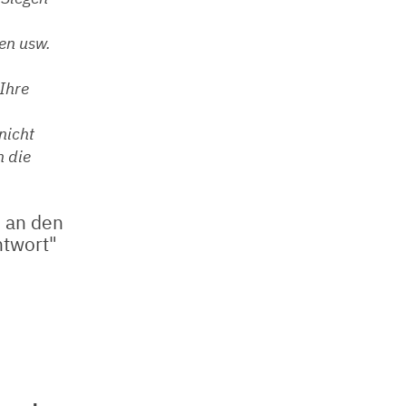
en usw.
Ihre
nicht
n die
 an den
ntwort"