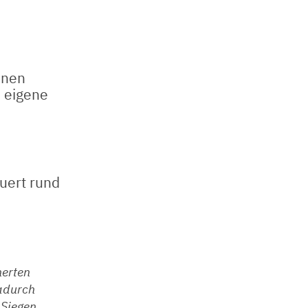
hnen
e eigene
uert rund
herten
dadurch
 Siegen